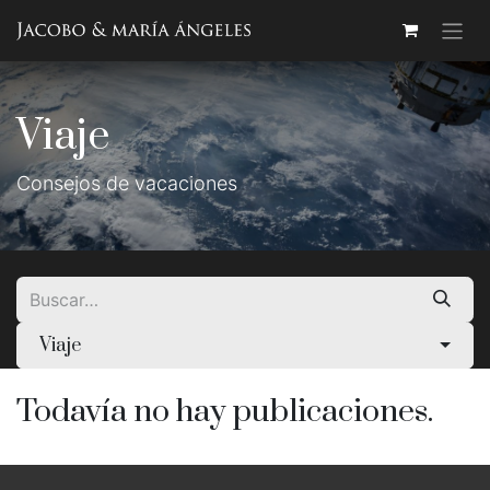
Ir al contenido
Viaje
Consejos de vacaciones
Viaje
Todavía no hay publicaciones.