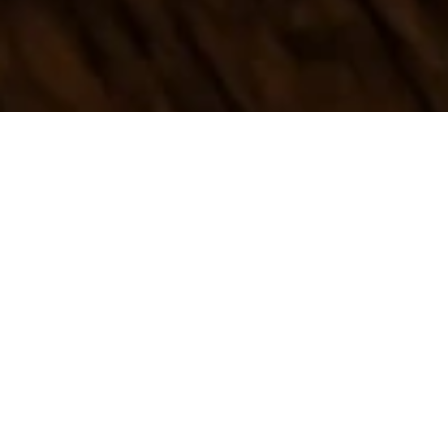
Corazón de nahual nace a partir de un diálogo entre
Jacobo y María sobre su noviazgo de la juventud, y lo
que era en su momento el acto de cortejar a tu pareja
a través del obsequio. Pensaron en un objeto que se
regalaba anteriormente: un alhajero, y cómo estos
siempre han sido cajitas de madera, minúsculos
contenedores de secretos y tesoros.
Esta colección de edición limitada consiste en
brillantes corazones tallados en madera de copal,